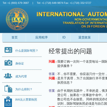
Tel: +1 (800) 679-3687
|
Tel: +1 (718) 648-9874 Fax: +1 (718) 332-5727
首页
应用程序
ID
退货政策
经常提出的问题
什么是国际驾照？
问题 :
我要订购一次到一个送货地址一国际
身份证
提供服务？
答案 :
不，你不需要。 你应该只付一交付
成为代理
问题 :
是关于真理，为了出国旅行并不需
执照信息？
为什么得到？
答案 :
由于长期的实践中，不幸的是，俄
赁公司，如果在一次事故中命中。 
数公司也不会接受。 同样的情况存
IAA法人營業執照
识到，国际驾驶执照必须是与自己国